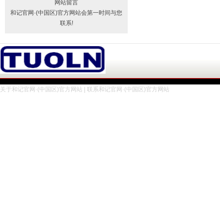
网站留言
和记官网·(中国区)官方网站会第一时间与您
联系!
关于和记官网·(中国区)官方网站
|
联系和记官网·(中国区)官方网站
友情链接：
上海和记官网
本站服务：专业生产
流量计生产
，
称重传感器
，
露点仪生产
，
称重变送器
，
称重仪表