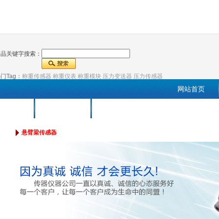
产品关键字搜索：
门Tag：
称重传感器
称重仪表
称重模块
压力变送器
压力传感器
网站首页
料下载
联系和记官网
·(中国区)官方
悬臂梁传感器
网站